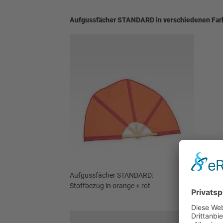
Aufgussfächer STANDARD in verschiedenen Far
Aufgussfächer STANDARD:
Stoffbezug in orange + rot