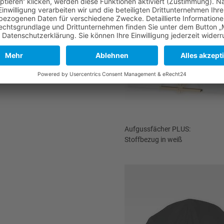
Aufgussfächer PLUS:
Stoffbezug in weiß