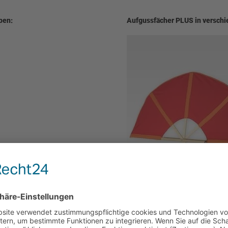
ben:
Aufgussfächer PLUS in verschi
Aufgussfächer PLUS:
Stoffbezug in rot + orange