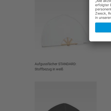
Aufgussfächer STANDARD:
Stoffbezug in weiß