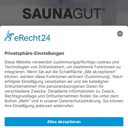
Hauptstraße 88, D-89250 Senden
Tel.: +49 162 884 85 14
info@saunagut.de
YouTube
®
© 2021 - 2026 Saunagut GmbH
. Alle Rechte