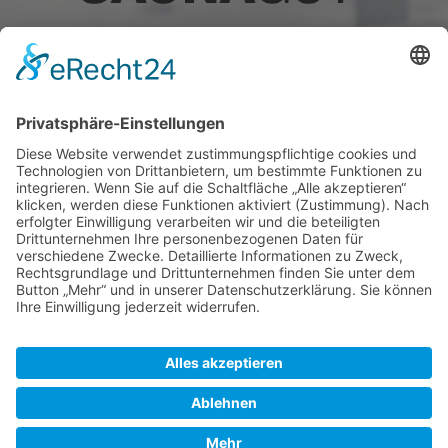
Hauptstraße 88, D-89250 Senden
Tel.: +49 162 884 85 14
info@saunagut.de
YouTube
®
© 2021 - 2026 Saunagut GmbH
. Alle Rechte
vorbehalten.
AGBs
Widerrufsbelehrung
Impressum