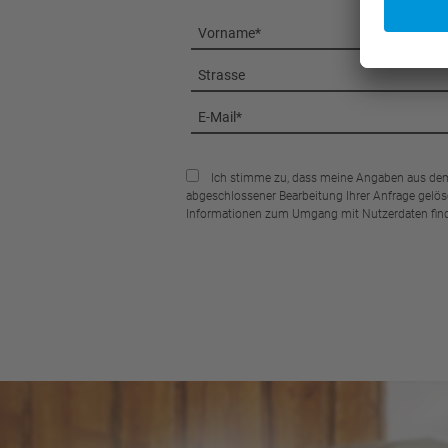
Ich stimme zu, dass meine Angaben aus dem
abgeschlossener Bearbeitung Ihrer Anfrage gelösch
Informationen zum Umgang mit Nutzerdaten find