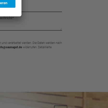
und verarbeitet werden. Die Daten werden nach
nfo@saunagut.de
widerrufen. Detaillierte