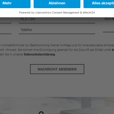
 Kontaktformular zur Beantwortung meiner Anfrage und für Analysezwecke erhoben 
t. Hinweis: Sie können Ihre Einwilligung jederzeit für die Zukunft per E-Mail unter
i
en Sie in unserer
Datenschutzerklärung
.
NACHRICHT ABSENDEN